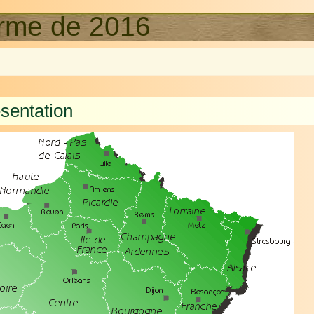
orme de 2016
ésentation