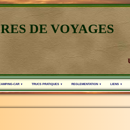
IRES DE VOYAGES
 CAMPING-CAR
TRUCS PRATIQUES
REGLEMENTATION
LIENS
▼
▼
▼
▼