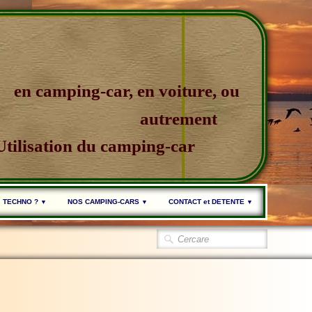
en camping-car, en voiture, ou
autrement
Utilisation du camping-car
TECHNO ?
NOS CAMPING-CARS
CONTACT et DETENTE
▼
▼
▼