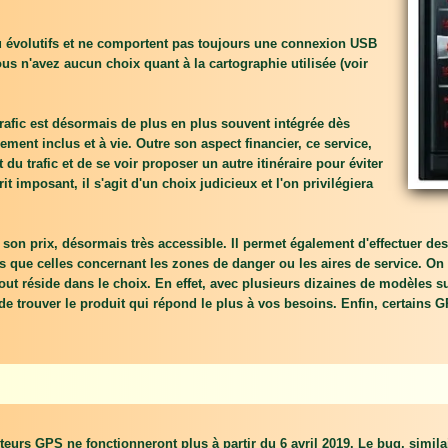
 peu évolutifs et ne comportent pas toujours une connexion USB
us n'avez aucun choix quant à la cartographie utilisée (voir
rafic est désormais de plus en plus souvent intégrée dès
ent inclus et à vie. Outre son aspect financier, ce service,
du trafic et de se voir proposer un autre itinéraire pour éviter
 imposant, il s'agit d'un choix judicieux et l'on privilégiera
n prix, désormais très accessible. Il permet également d'effectuer des m
 que celles concernant les zones de danger ou les aires de service. On pe
out réside dans le choix. En effet, avec plusieurs dizaines de modèles sur
é de trouver le produit qui répond le plus à vos besoins. Enfin, certains
urs GPS ne fonctionneront plus à partir du 6 avril 2019. Le bug, similair