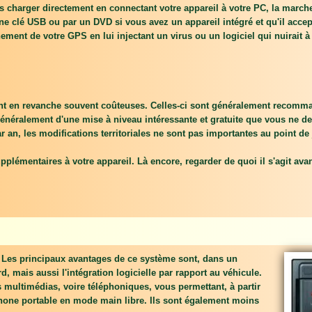
s charger directement en connectant votre appareil à votre PC, la marche
 clé USB ou par un DVD si vous avez un appareil intégré et qu'il accept
ment de votre GPS en lui injectant un virus ou un logiciel qui nuirait à 
nt en revanche souvent coûteuses. Celles-ci sont généralement recommand
it généralement d'une mise à niveau intéressante et gratuite que vous ne d
r an, les modifications territoriales ne sont pas importantes au point de 
pplémentaires à votre appareil. Là encore, regarder de quoi il s'agit ava
. Les principaux avantages de ce système sont, dans un
d, mais aussi l'intégration logicielle par rapport au véhicule.
multimédias, voire téléphoniques, vous permettant, à partir
éphone portable en mode main libre. Ils sont également moins