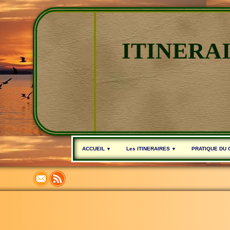
ITINERA
ACCUEIL
Les ITINERAIRES
PRATIQUE DU
▼
▼