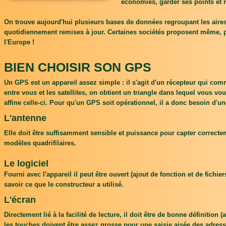
économies, garder ses points et r
On trouve aujourd'hui plusieurs bases de données regroupant les aires 
quotidiennement remises à jour. Certaines sociétés proposent même, pou
l'Europe !
BIEN CHOISIR SON GPS
Un GPS est un appareil assez simple : il s'agit d'un récepteur qui commun
entre vous et les satellites, on obtient un triangle dans lequel vous v
affine celle-ci. Pour qu'un GPS soit opérationnel, il a donc besoin d'u
L'antenne
Elle doit être suffisamment sensible et puissance pour capter correcte
modèles quadrifilaires.
Le logiciel
Fourni avec l'appareil il peut être ouvert (ajout de fonction et de fichi
savoir ce que le constructeur a utilisé.
L'écran
Directement lié à la facilité de lecture, il doit être de bonne définition 
les touches doivent être assez grosse pour une saisie aisée des adresse