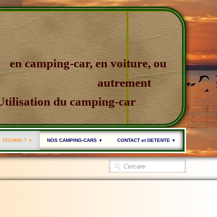
en camping-car, en voiture, ou
autrement
Utilisation du camping-car
TECHNO ?
NOS CAMPING-CARS
CONTACT et DETENTE
▼
▼
▼