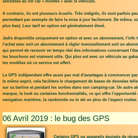
sensibles au vol car « montés » avec le véhicule.
A contrario, ils ont plusieurs écueils. Très intégrés, ils sont parfois
permettant par exemple de faire la mise à jour facilement. De même, vo
plus bas). Leur tarif en option est généralement élevé.
Jadis disponible uniquement en option et avec un abonnement, l'info t
l'achat avec soit un abonnement à régler mensuellement soit un abonnem
qui permet de recevoir en temps réel des informations concernant l'état 
les bouchons est vraiment utile. Qui plus est avec un véhicule au gabarit
les modèles où ce service est offert.
Le GPS indépendant offre aussi pas mal d'avantages à commencer par so
le même esprit, cela facilitera le chargement de bases de données telles
sur sa berline et pendant les sorties dans son camping-car. Un autre at
marque, le look ou certaines fonctionnalités, ce qui offre l'opportunit
navigation maritime, la randonnée ou le ski en plus de l'aspect routier.
06 Avril 2019 : le bug des GPS
Certains GPS ou appareils équipés de récepte