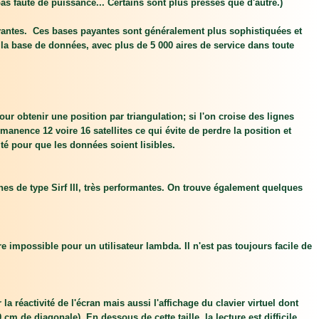
as faute de puissance... Certains sont plus pressés que d'autre.)
payantes. Ces bases payantes sont généralement plus sophistiquées et
la base de données, avec plus de 5 000 aires de service dans toute
our obtenir une position par triangulation; si l'on croise des lignes
anence 12 voire 16 satellites ce qui évite de perdre la position et
ité pour que les données soient lisibles.
es de type Sirf III, très performantes. On trouve également quelques
ire impossible pour un utilisateur lambda. Il n'est pas toujours facile de
r la réactivité de l'écran mais aussi l'affichage du clavier virtuel dont
 de diagonale). En dessous de cette taille, la lecture est difficile.