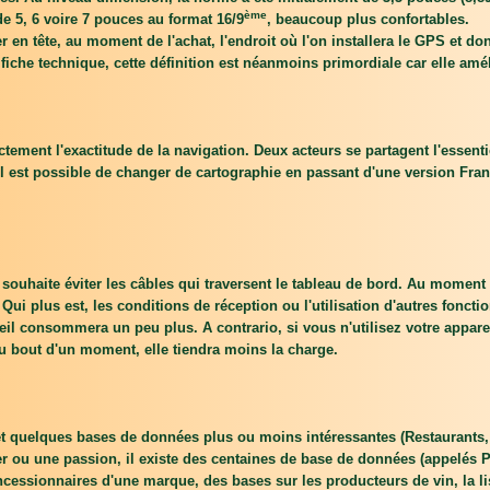
ème
5, 6 voire 7 pouces au format 16/9
, beaucoup plus confortables.
en tête, au moment de l'achat, l'endroit où l'on installera le GPS et donc
a fiche technique, cette définition est néanmoins primordiale car elle amé
tement l'exactitude de la navigation. Deux acteurs se partagent l'essenti
 Il est possible de changer de cartographie en passant d'une version F
 souhaite éviter les câbles qui traversent le tableau de bord. Au moment d
ui plus est, les conditions de réception ou l'utilisation d'autres foncti
eil consommera un peu plus. A contrario, si vous n'utilisez votre appar
 Au bout d'un moment, elle tiendra moins la charge.
et quelques bases de données plus ou moins intéressantes (Restaurants,
lier ou une passion, il existe des centaines de base de données (appelés P
ncessionnaires d'une marque, des bases sur les producteurs de vin, la lis