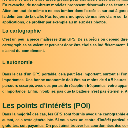
En revanche, de nombreux modèles proposent désormais des écrans de 
Attention tout de même à ne pas tomber dans l'excès et surtout à garder 
la définition de la dalle. Pas toujours indiquée de manière claire sur l
applications, de profiter par exemple au mieux des photos.
La cartographie
C'est un peu la pièce maîtresse d'un GPS. De sa précision dépend direc
cartographies se valent et peuvent donc être choisies indifféremment.
d'achat du complément.
L'autonomie
Dans le cas d'un GPS portable, cela peut être important, surtout si l'on
importantes. Une bonne autonomie doit être au moins de 4 à 5 heures. Q
parcours escarpé, avec des pertes de réception fréquentes, votre appar
d'importance. Enfin, n'oubliez pas que la batterie n'est pas éternelle.
Les points d'intérêts (POI)
Dans la majorité des cas, les GPS sont fournis avec une cartographie 
autant, cela reste généraliste. Si vous avez un centre d'intérêt particu
gratuites, soit payantes. On peut ainsi trouver les coordonnées des co