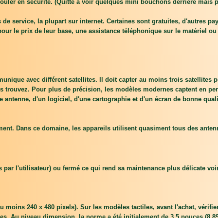
ouler en sécurité. (Quitte à voir quelques mini bouchons derrière mais p
de service, la plupart sur internet. Certaines sont gratuites, d'autres 
r le prix de leur base, une assistance téléphonique sur le matériel ou 
ique avec différent satellites. Il doit capter au moins trois satellites p
ous trouvez. Pour plus de précision, les modèles modernes captent en perm
ne antenne, d'un logiciel, d'une cartographie et d'un écran de bonne qual
ment. Dans ce domaine, les appareils utilisent quasiment tous des antenn
ers par l'utilisateur) ou fermé ce qui rend sa maintenance plus délicate vo
(au moins 240 x 480 pixels). Sur les modèles tactiles, avant l'achat, vérifie
s. Au niveau dimension, la norme a été initialement de 3,5 pouces (8,89 cm