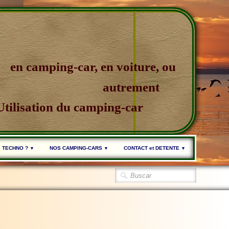
en camping-car, en voiture, ou
autrement
Utilisation du camping-car
TECHNO ?
NOS CAMPING-CARS
CONTACT et DETENTE
▼
▼
▼