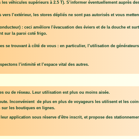
les véhicules supérieurs à 2.5 T). S’informer éventuellement auprès des 
tes vers l’extérieur, les stores dépliés ne sont pas autorisés et vous met
e conducteur) : ceci améliore l'évacuation des éviers et de la douche et su
t sur la paroi coté frigo.
s se trouvant à côté de vous : en particulier, l’utilisation de générateu
ectons l’intimité et l’espace vital des autres.
es ou de réseau. Leur utilisation est plus ou moins aisée.
oute. Inconvénient de plus en plus de voyageurs les utilisent et les coi
s sur les boutiques en lignes.
r application sous réserve d'être inscrit, et propose des stationnemen