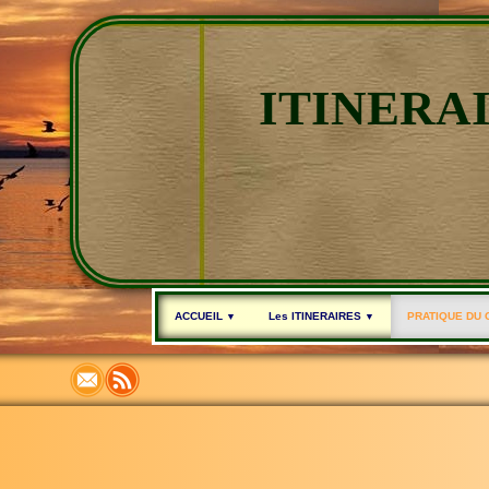
ITINERA
ACCUEIL
Les ITINERAIRES
PRATIQUE DU
▼
▼