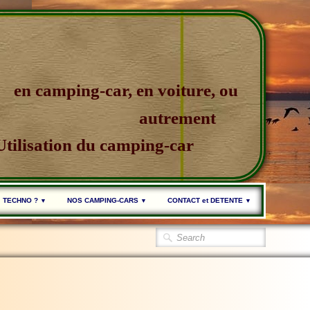
en camping-car, en voiture, ou
autrement
Utilisation du camping-car
TECHNO ?
NOS CAMPING-CARS
CONTACT et DETENTE
▼
▼
▼