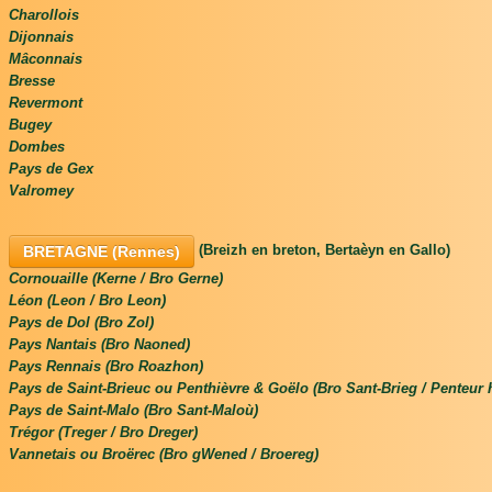
Charollois
Dijonnais
Mâconnais
Bresse
Revermont
Bugey
Dombes
Pays de Gex
Valromey
(Breizh en breton, Bertaèyn en Gallo)
BRETAGNE (Rennes)
Cornouaille (Kerne / Bro Gerne)
Léon (Leon / Bro Leon)
Pays de Dol (Bro Zol)
Pays Nantais (Bro Naoned)
Pays Rennais (Bro Roazhon)
Pays de Saint-Brieuc ou Penthièvre & Goëlo (Bro Sant-Brieg / Penteur
Pays de Saint-Malo (Bro Sant-Maloù)
Trégor (Treger / Bro Dreger)
Vannetais ou Broërec (Bro gWened / Broereg)