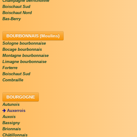
Champagne berrichonne
Boischaut Sud
Boischaut Nord
Bas-Berry
BOURBONNAIS (Moulins)
Sologne bourbonnaise
Bocage bourbonnais
Montagne bourbonnaise
Limagne bourbonnaise
Forterre
Boischaut Sud
Combraille
BOURGOGNE
Autunois
Auxerrois
Auxois
Bassigny
Brionnais
Châtillonnais