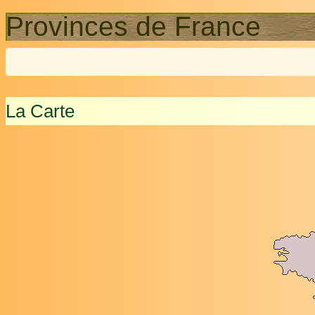
Provinces de France
La Carte