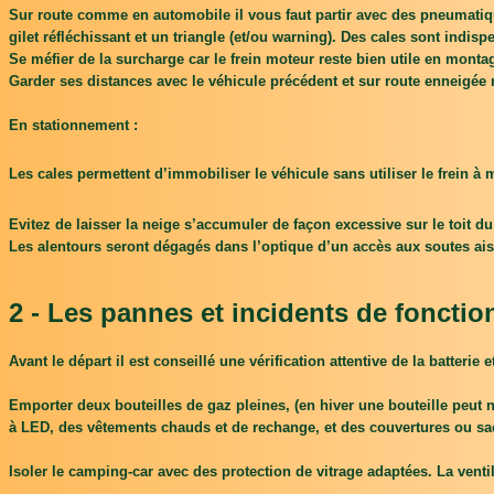
Sur route comme en automobile il vous faut partir avec des pneumatique
gilet réfléchissant et un triangle (et/ou warning). Des cales sont indisp
Se méfier de la surcharge car le frein moteur reste bien utile en montag
Garder ses distances avec le véhicule précédent et sur route enneigée r
En stationnement :
Les cales permettent d’immobiliser le véhicule sans utiliser le frein à 
Evitez de laisser la neige s’accumuler de façon excessive sur le toit d
Les alentours seront dégagés dans l’optique d’un accès aux soutes aisé 
2 - Les pannes et incidents de fonct
Avant le départ il est conseillé une vérification attentive de la batteri
Emporter deux bouteilles de gaz pleines, (en hiver une bouteille peut n
à LED, des vêtements chauds et de rechange, et des couvertures ou s
Isoler le camping-car avec des protection de vitrage adaptées. La vent