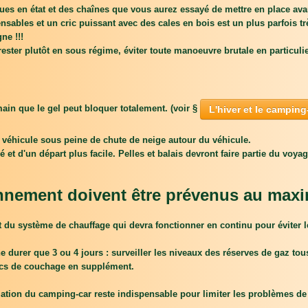
s en état et des chaînes que vous aurez essayé de mettre en place avant
ensables et un cric puissant avec des cales en bois est un plus parfois trè
ne !!!
ester plutôt en sous régime, éviter toute manoeuvre brutale en particulie
main que le gel peut bloquer totalement. (voir §
L'hiver et le camping
u véhicule sous peine de chute de neige autour du véhicule.
et d'un départ plus facile. Pelles et balais devront faire partie du voyag
ionnement doivent être prévenus au max
e et du système de chauffage qui devra fonctionner en continu pour éviter 
e durer que 3 ou 4 jours : surveiller les niveaux des réserves de gaz tous
acs de couchage en supplément.
ilation du camping-car reste indispensable pour limiter les problèmes d