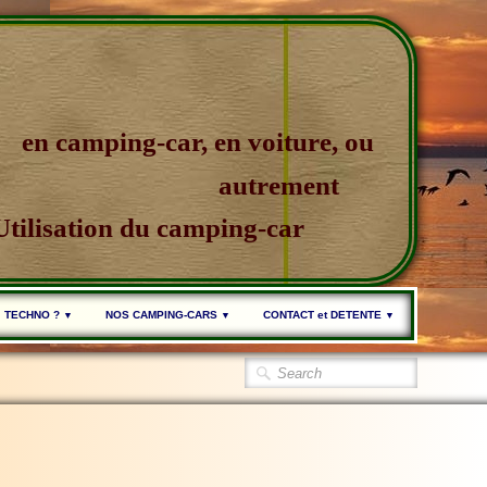
en camping-car, en voiture, ou
autrement
Utilisation du camping-car
TECHNO ?
NOS CAMPING-CARS
CONTACT et DETENTE
▼
▼
▼