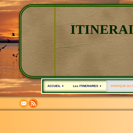
ITINERA
ACCUEIL
Les ITINERAIRES
PRATIQUE DU
▼
▼