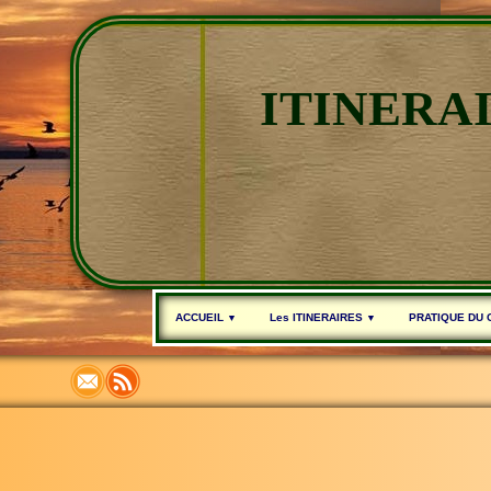
ITINERA
ACCUEIL
Les ITINERAIRES
PRATIQUE DU
▼
▼