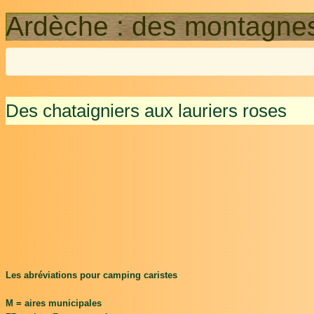
Ardèche : des montagnes
Des chataigniers aux lauriers roses
Les abréviations pour camping caristes
M = aires municipales