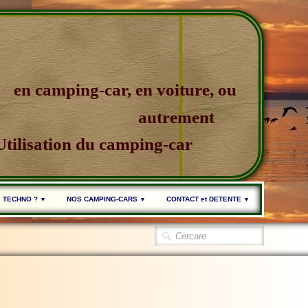
en camping-car, en voiture, ou
autrement
Utilisation du camping-car
TECHNO ?
NOS CAMPING-CARS
CONTACT et DETENTE
▼
▼
▼