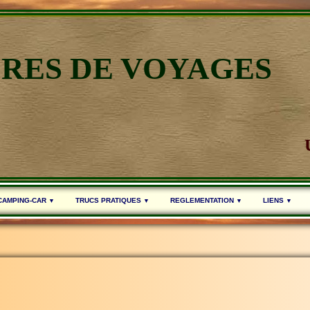
IRES DE VOYAGES
 CAMPING-CAR
TRUCS PRATIQUES
REGLEMENTATION
LIENS
▼
▼
▼
▼