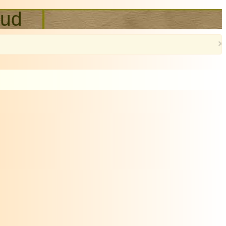
sud
×