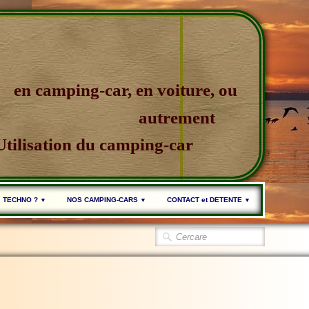
en camping-car, en voiture, ou
autrement
Utilisation du camping-car
TECHNO ?
NOS CAMPING-CARS
CONTACT et DETENTE
▼
▼
▼