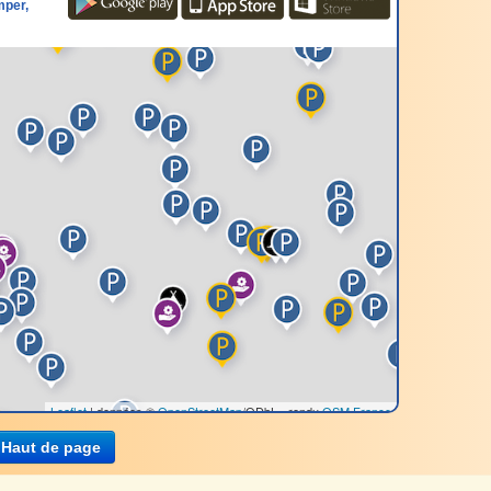
mper,
Haut de page