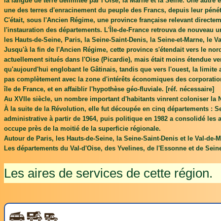
la langue de terre délimitée par l'Oise, la Marne et la Seine. Une autre e
une des terres d'enracinement du peuple des Francs, depuis leur pénét
C'était, sous l'Ancien Régime, une province française relevant directem
l'instauration des départements. L'Île-de-France retrouva de nouveau un
les Hauts-de-Seine, Paris, la Seine-Saint-Denis, la Seine-et-Marne, le Va
Jusqu'à la fin de l'Ancien Régime, cette province s'étendait vers le nor
actuellement situés dans l'Oise (Picardie), mais était moins étendue v
qu'aujourd'hui englobant le Gâtinais, tandis que vers l'ouest, la limit
pas complètement avec la zone d'intérêts économiques des corporation
île de France, et en affaiblir l'hypothèse géo-fluviale. [réf. nécessaire]
Au XVIIe siècle, un nombre important d'habitants vinrent coloniser la N
À la suite de la Révolution, elle fut découpée en cinq départements : Se
administrative à partir de 1964, puis politique en 1982 a consolidé les
occupe près de la moitié de la superficie régionale.
Autour de Paris, les Hauts-de-Seine, la Seine-Saint-Denis et le Val-de-M
Les départements du Val-d'Oise, des Yvelines, de l'Essonne et de Sein
Les aires de services de cette région.