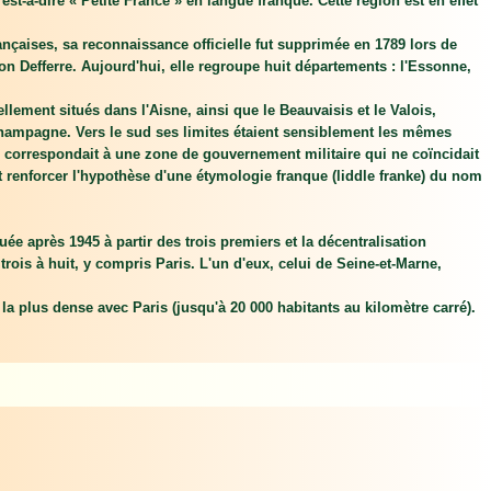
'est-à-dire « Petite France » en langue franque. Cette région est en effet
ançaises, sa reconnaissance officielle fut supprimée en 1789 lors de
ton Defferre. Aujourd'hui, elle regroupe huit départements : l'Essonne,
llement situés dans l'Aisne, ainsi que le Beauvaisis et le Valois,
 Champagne. Vers le sud ses limites étaient sensiblement les mêmes
lle correspondait à une zone de gouvernement militaire qui ne coïncidait
renforcer l'hypothèse d'une étymologie franque (liddle franke) du nom
uée après 1945 à partir des trois premiers et la décentralisation
rois à huit, y compris Paris. L'un d'eux, celui de Seine-et-Marne,
 la plus dense avec Paris (jusqu'à 20 000 habitants au kilomètre carré).