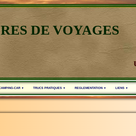
IRES DE VOYAGES
 CAMPING-CAR
TRUCS PRATIQUES
REGLEMENTATION
LIENS
▼
▼
▼
▼