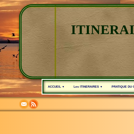
ITINERA
ACCUEIL
Les ITINERAIRES
PRATIQUE DU
▼
▼