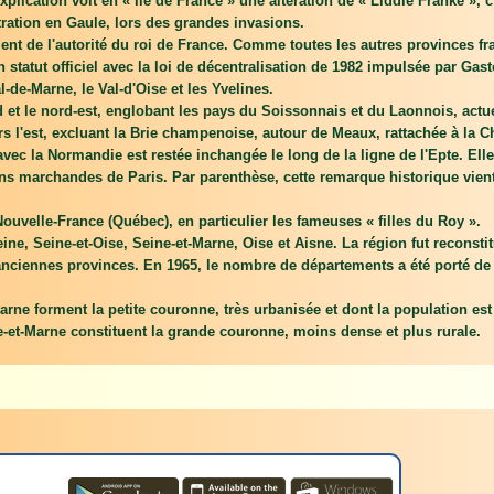
xplication voit en « Île de France » une altération de « Liddle Franke », c
ration en Gaule, lors des grandes invasions.
ent de l'autorité du roi de France. Comme toutes les autres provinces fr
 statut officiel avec la loi de décentralisation de 1982 impulsée par Gas
l-de-Marne, le Val-d'Oise et les Yvelines.
d et le nord-est, englobant les pays du Soissonnais et du Laonnois, actue
ers l'est, excluant la Brie champenoise, autour de Meaux, rattachée à la
e avec la Normandie est restée inchangée le long de la ligne de l'Epte. E
s marchandes de Paris. Par parenthèse, cette remarque historique vient 
ouvelle-France (Québec), en particulier les fameuses « filles du Roy ».
ine, Seine-et-Oise, Seine-et-Marne, Oise et Aisne. La région fut reconstit
 anciennes provinces. En 1965, le nombre de départements a été porté de t
arne forment la petite couronne, très urbanisée et dont la population est
e-et-Marne constituent la grande couronne, moins dense et plus rurale.