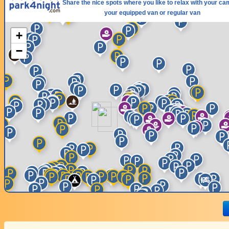
Share the nice spots where you like to relax with your ca
your equipped van or regular van