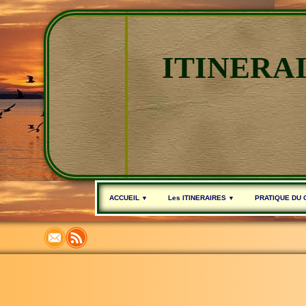
ITINERA
ACCUEIL
Les ITINERAIRES
PRATIQUE DU
▼
▼