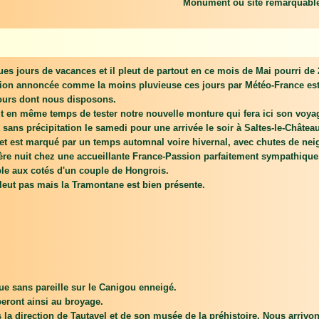
Monument ou site remarquabl
es jours de vacances et il pleut de partout en ce mois de Mai pourri de 
ion annoncée comme la moins pluvieuse ces jours par Météo-France est l
ours dont nous disposons.
git en même temps de tester notre nouvelle monture qui fera ici son voya
 sans précipitation le samedi pour une arrivée le soir à Saltes-le-Château
jet est marqué par un temps automnal voire hivernal, avec chutes de neige
re nuit chez une accueillante France-Passion parfaitement sympathique.
le aux cotés d'un couple de Hongrois.
pleut pas mais la Tramontane est bien présente.
vue sans pareille sur le Canigou enneigé.
eront ainsi au broyage.
la direction de Tautavel et de son musée de la préhistoire. Nous arrivo