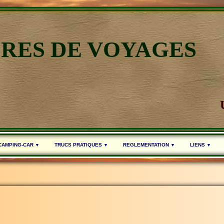
IRES DE VOYAGES
 CAMPING-CAR
TRUCS PRATIQUES
REGLEMENTATION
LIENS
▼
▼
▼
▼