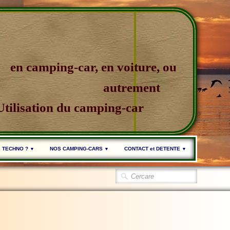
en camping-car, en voiture, ou
autrement
Utilisation du camping-car
TECHNO ?
NOS CAMPING-CARS
CONTACT et DETENTE
▼
▼
▼