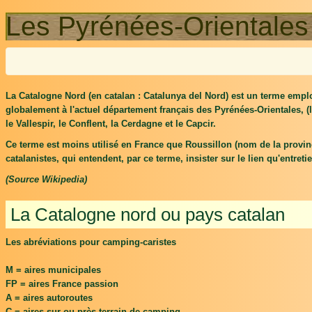
Les Pyrénées-Orientales
La Catalogne Nord (en catalan : Catalunya del Nord) est un terme empl
globalement à l'actuel département français des Pyrénées-Orientales, (l
le Vallespir, le Conflent, la Cerdagne et le Capcir.
Ce terme est moins utilisé en France que Roussillon (nom de la provin
catalanistes, qui entendent, par ce terme, insister sur le lien qu'entre
(Source Wikipedia)
La Catalogne nord ou pays catalan
Les abréviations pour camping-caristes
M = aires municipales
FP = aires France passion
A = aires autoroutes
C = aires sur ou près terrain de camping