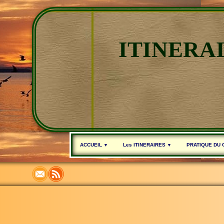
ITINERA
ACCUEIL
Les ITINERAIRES
PRATIQUE DU
▼
▼