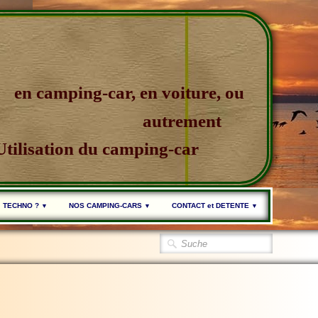
en camping-car, en voiture, ou
autrement
Utilisation du camping-car
TECHNO ?
NOS CAMPING-CARS
CONTACT et DETENTE
▼
▼
▼