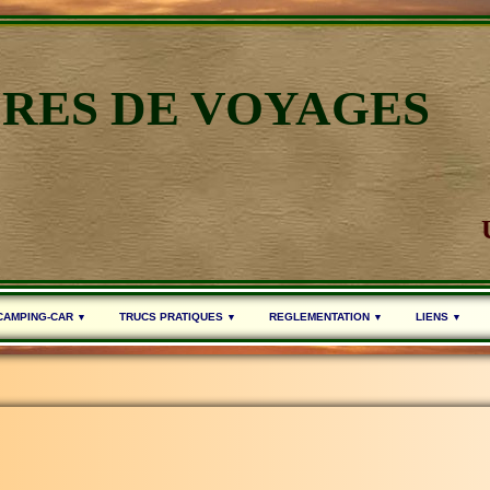
IRES DE VOYAGES
 CAMPING-CAR
TRUCS PRATIQUES
REGLEMENTATION
LIENS
▼
▼
▼
▼