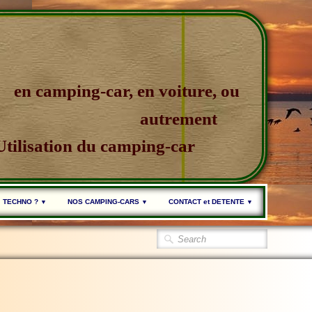
en camping-car, en voiture, ou
autrement
Utilisation du camping-car
TECHNO ?
NOS CAMPING-CARS
CONTACT et DETENTE
▼
▼
▼