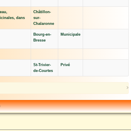
teau,
Châtillon-
icinales, dans
sur-
Chalaronne
Bourg-en-
Municipale
Bresse
St-Trivier-
Privé
de-Courtes
×
h