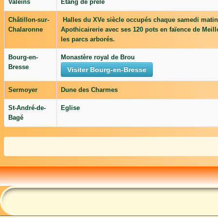
Valeins
Etang de prêle
Châtillon-sur-
Halles du XVe siècle occupés chaque samedi matin pa
Chalaronne
Apothicairerie avec ses 120 pots en faïence de Meil
les parcs arborés.
Bourg-en-
Monastère royal de Brou
Bresse
Visiter Bourg-en-Bresse
Sermoyer
Dune des Charmes
St-André-de-
Eglise
Bagé