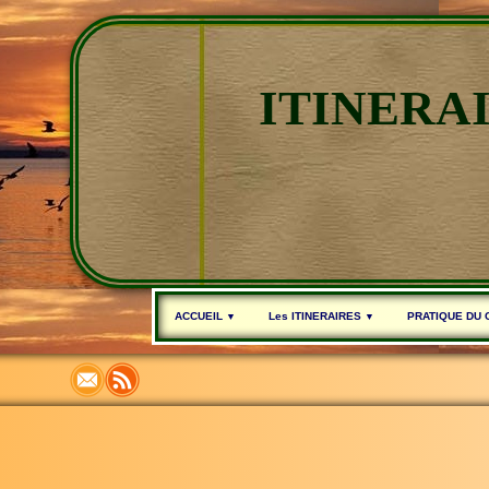
ITINERA
ACCUEIL
Les ITINERAIRES
PRATIQUE DU
▼
▼