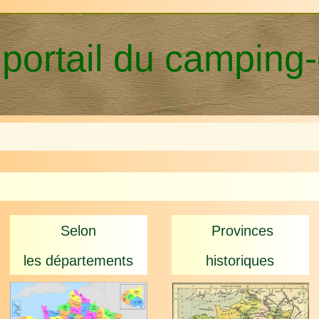
 portail du camping
Selon
Provinces
les d
épartements
historiques