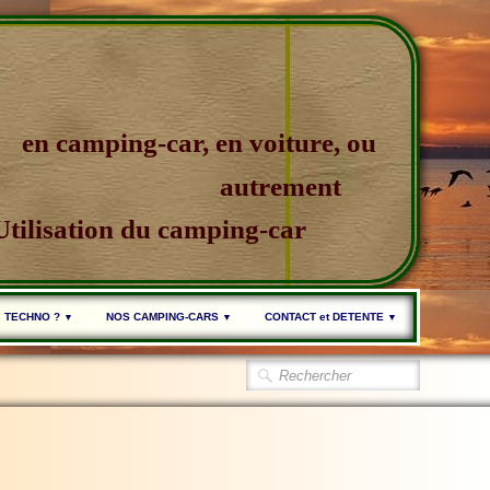
en camping-car, en voiture, ou
autrement
Utilisation du camping-car
TECHNO ?
NOS CAMPING-CARS
CONTACT et DETENTE
▼
▼
▼