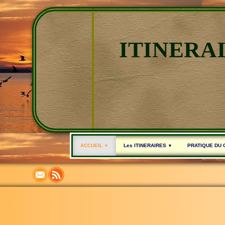
ITINERA
ACCUEIL
Les ITINERAIRES
PRATIQUE DU
▼
▼