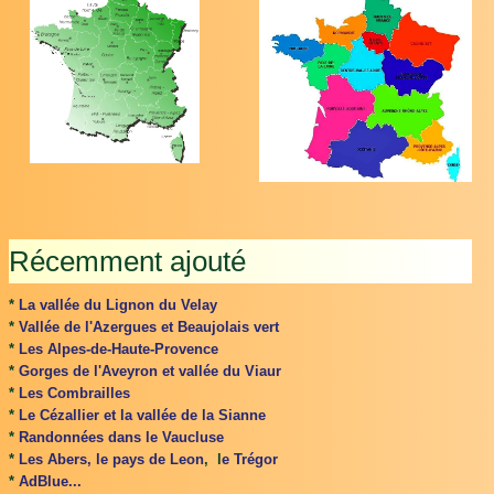
Récemment ajouté
*
La vallée du Lignon du Velay
*
Vallée de l'Azergues et Beaujolais vert
*
Les Alpes-de-Haute-Provence
*
Gorges de l'Aveyron et vallée du Viaur
*
Les Combrailles
*
Le Cézallier et la vallée de la Sianne
*
Randonnées dans le Vaucluse
*
Les Abers, le pays de Leon
, l
e Trégor
*
AdBlue...